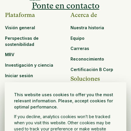
Ponte en contacto
Plataforma
Acerca de
Visión general
Nuestra historia
Perspectivas de
Equipo
sostenibilidad
Carreras
MRV
Reconocimiento
Investigación y ciencia
Certificación B Corp
Iniciar sesión
Soluciones
Recursos
CPG y venta minorista
This website uses cookies to offer you the most
Ver todos los recursos
relevant information. Please, accept cookies for
Agronegocios
optimal performance.
Oportunidades de
Sector público y sin fines
asociación
If you decline, analytics cookies won’t be tracked
de lucro
when you visit this website. Other cookies may be
used to track your preference or make website
Desarrollador de