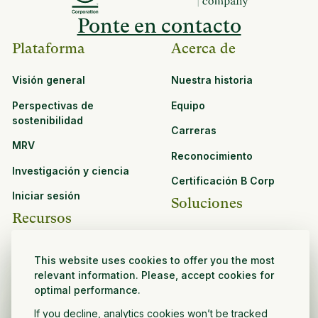
Ponte en contacto
Plataforma
Acerca de
Visión general
Nuestra historia
Perspectivas de
Equipo
sostenibilidad
Carreras
MRV
Reconocimiento
Investigación y ciencia
Certificación B Corp
Iniciar sesión
Soluciones
Recursos
CPG y venta minorista
Ver todos los recursos
Agronegocios
This website uses cookies to offer you the most
Oportunidades de
relevant information. Please, accept cookies for
Sector público y sin fines
asociación
optimal performance.
de lucro
If you decline, analytics cookies won’t be tracked