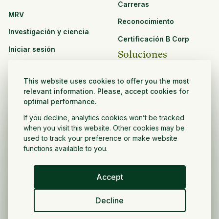
Carreras
MRV
Reconocimiento
Investigación y ciencia
Certificación B Corp
Iniciar sesión
Soluciones
Recursos
CPG y venta minorista
This website uses cookies to offer you the most
Ver todos los recursos
relevant information. Please, accept cookies for
Agronegocios
optimal performance.
Oportunidades de
Sector público y sin fines
asociación
If you decline, analytics cookies won’t be tracked
de lucro
when you visit this website. Other cookies may be
used to track your preference or make website
Desarrollador de
functions available to you.
proyectos
Accept
Español
Decline
Política de privacidad
Términos y condiciones
Derechos de autor ©
2026
Volver a crecer