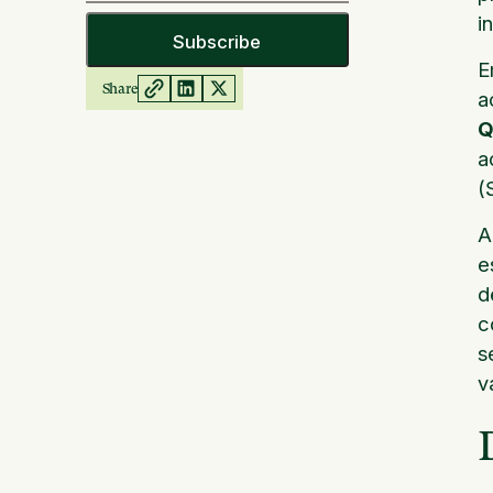
i
E
Share
a
Q
a
(
A
e
d
c
s
v