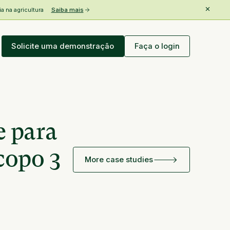
 na agricultura
Saiba mais
Solicite uma demonstração
Faça o login
e para
copo 3
More case studies