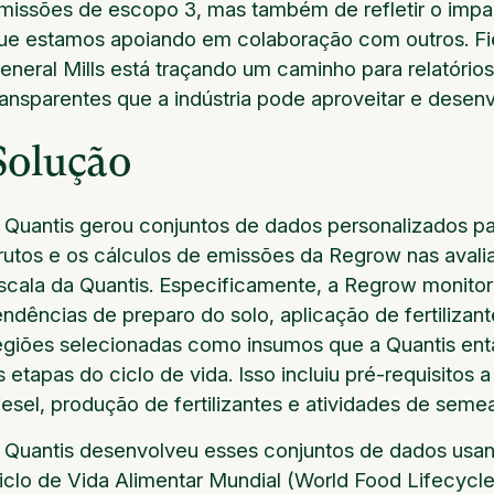
missões de escopo 3, mas também de refletir o impac
ue estamos apoiando em colaboração com outros. Fiel 
eneral Mills está traçando um caminho para relatórios
ransparentes que a indústria pode aproveitar e desenv
Solução
 Quantis gerou conjuntos de dados personalizados par
rutos e os cálculos de emissões da Regrow nas aval
scala da Quantis. Especificamente, a Regrow monitor
endências de preparo do solo, aplicação de fertilizan
egiões selecionadas como insumos que a Quantis ent
s etapas do ciclo de vida. Isso incluiu pré-requisit
iesel, produção de fertilizantes e atividades de seme
 Quantis desenvolveu esses conjuntos de dados usa
iclo de Vida Alimentar Mundial (World Food Lifecyc