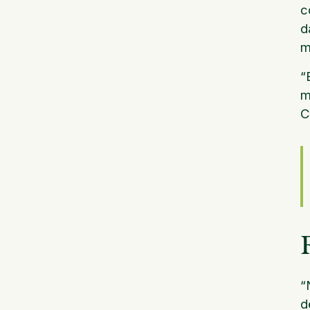
c
d
m
“
m
C
“
d