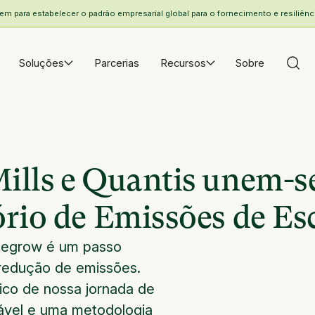
 para estabelecer o padrão empresarial global para o fornecimento e resiliência
Soluções
Parcerias
Recursos
Sobre
ills e Quantis unem-s
ório de Emissões de Es
Regrow é um passo
e redução de emissões.
co de nossa jornada de
lável e uma metodologia