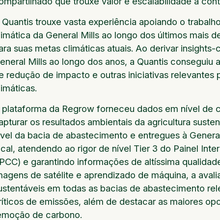
ompartilhado que trouxe valor e escalabilidade à cont
 Quantis trouxe vasta experiência apoiando o trabalh
limática da General Mills ao longo dos últimos mais d
ara suas metas climáticas atuais. Ao derivar insights
eneral Mills ao longo dos anos, a Quantis conseguiu
e redução de impacto e outras iniciativas relevantes p
limáticas.
 plataforma da Regrow forneceu dados em nível de 
apturar os resultados ambientais da agricultura sust
ível da bacia de abastecimento e entregues à General
ocal, atendendo ao rigor de nível Tier 3 do Painel I
IPCC) e garantindo informações de altíssima qualidad
magens de satélite e aprendizado de máquina, a avali
ustentáveis em todas as bacias de abastecimento rel
ríticos de emissões, além de destacar as maiores op
emoção de carbono.