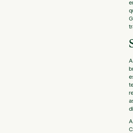
e
q
G
t
A
b
e
t
r
a
d
A
C