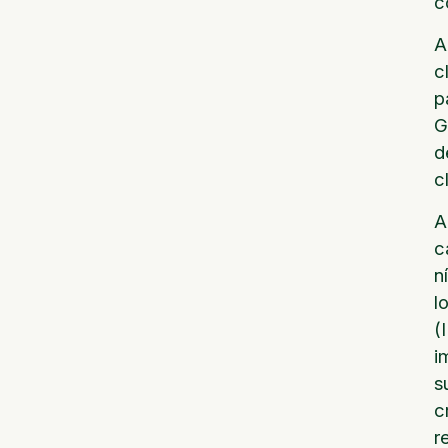
c
A
c
p
G
d
c
A
c
n
l
(
i
s
c
r