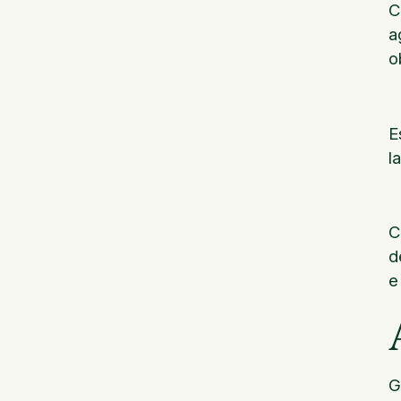
C
a
o
E
l
C
d
e
G