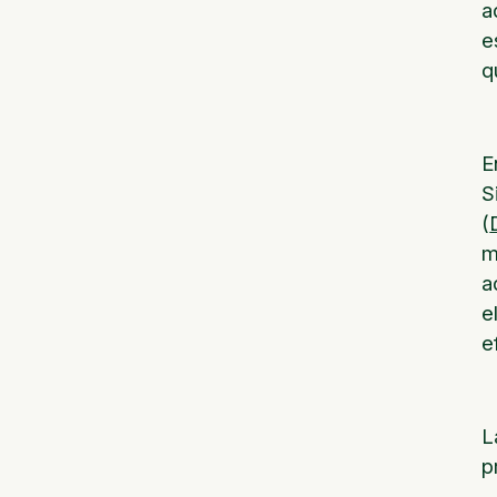
a
e
q
E
S
(
m
a
e
e
L
p