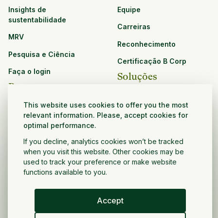
Insights de
Equipe
sustentabilidade
Carreiras
MRV
Reconhecimento
Pesquisa e Ciência
Certificação B Corp
Faça o login
Soluções
Recursos
CPG e varejo
This website uses cookies to offer you the most
Veja todos os recursos
relevant information. Please, accept cookies for
Agronegócio
optimal performance.
Oportunidades de
Setor público e sem fins
parceria
If you decline, analytics cookies won’t be tracked
lucrativos
when you visit this website. Other cookies may be
Desenvolvedor do projeto
used to track your preference or make website
functions available to you.
Accept
Portugués
Política de privacidade
Termos e condições
Direitos autorais ©
2026
Voltar a crescer